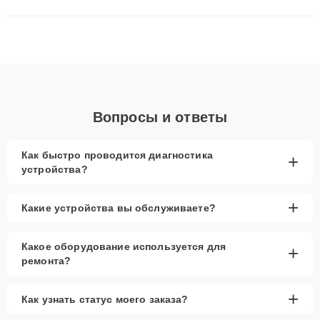
матриц и материнских плат до ремонта после залития и
восстановления данных. Благодаря высокой квалификации и
ответственному подходу клиенты получают быстрый,
качественный ремонт и понятные объяснения по результатам
диагностики.
Вопросы и ответы
Как быстро проводится диагностика
+
устройства?
+
Какие устройства вы обслуживаете?
Какое оборудование используется для
+
ремонта?
+
Как узнать статус моего заказа?