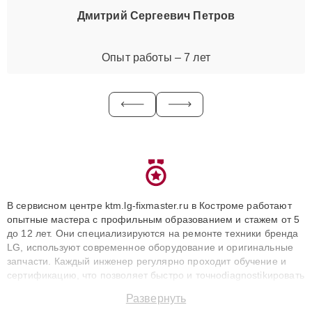
Дмитрий Сергеевич Петров
Опыт работы – 7 лет
В сервисном центре ktm.lg-fixmaster.ru в Костроме работают
опытные мастера с профильным образованием и стажем от 5
до 12 лет. Они специализируются на ремонте техники бренда
LG, используют современное оборудование и оригинальные
запчасти. Каждый инженер регулярно проходит обучение и
сертификацию, что позволяет быстро и точноdiagnostikировать
поломки и восстанавливать технику с сохранением гарантии
Развернуть
до 3 лет. Наши мастера решают сложные случаи: от замены