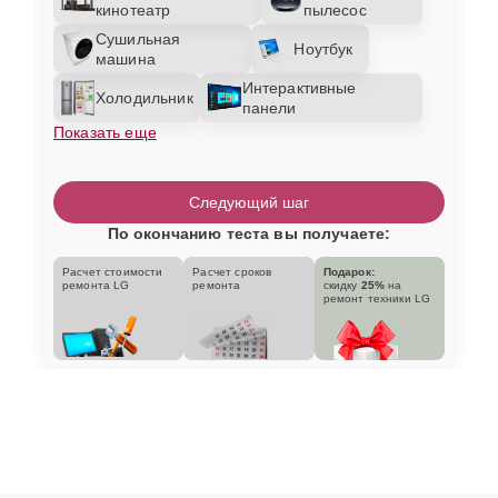
кинотеатр
пылесос
Сушильная
Ноутбук
машина
Интерактивные
Холодильник
панели
Показать еще
Следующий шаг
По окончанию теста вы получаете:
Расчет стоимости
Расчет сроков
Подарок:
ремонта LG
ремонта
скидку
25%
на
ремонт техники LG