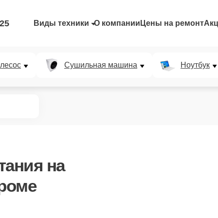
-25
Виды техники
О компании
Цены на ремонт
Ак
лесос
Сушильная машина
Ноутбук
итания
на
троме