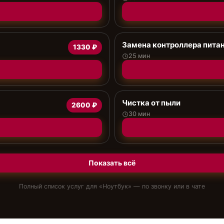
Замена контроллера пита
1330 ₽
25 мин
Чистка от пыли
2600 ₽
30 мин
Показать всё
Полный список услуг для «
Ноутбук
» — по звонку или в чате