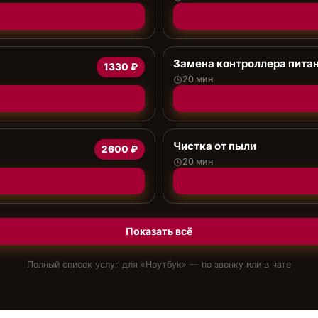
Замена контроллера пита
1330 ₽
20 мин
Чистка от пыли
2600 ₽
20 мин
Показать всё
Полный список услуг для «
Ноутбук
» — по звонку или в чате