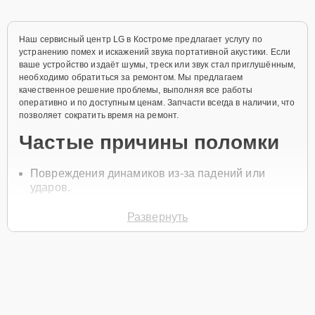
Наш сервисный центр LG в Костроме предлагает услугу по
устранению помех и искажений звука портативной акустики. Если
ваше устройство издаёт шумы, треск или звук стал приглушённым,
необходимо обратиться за ремонтом. Мы предлагаем
качественное решение проблемы, выполняя все работы
оперативно и по доступным ценам. Запчасти всегда в наличии, что
позволяет сократить время на ремонт.
Частые причины поломки
Повреждения динамиков из-за падений или
ударов.
Неисправности в цепи питания или внутренних
Развернуть
соединениях.
Износ аудиоразъёмов, что вызывает перебои в
звуке.
Сбои в программном обеспечении устройства.
Нарушение работы усилителя сигнала.