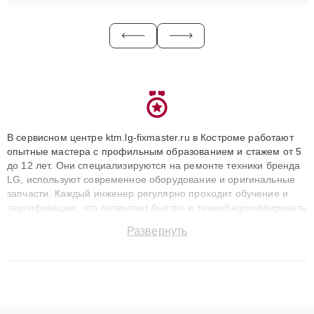
В сервисном центре ktm.lg-fixmaster.ru в Костроме работают
опытные мастера с профильным образованием и стажем от 5
до 12 лет. Они специализируются на ремонте техники бренда
LG, используют современное оборудование и оригинальные
запчасти. Каждый инженер регулярно проходит обучение и
сертификацию, что позволяет быстро и точноdiagnostikировать
поломки и восстанавливать технику с сохранением гарантии
Развернуть
до 3 лет. Наши мастера решают сложные случаи: от замены
матриц и материнских плат до ремонта после залития и
восстановления данных. Благодаря высокой квалификации и
ответственному подходу клиенты получают быстрый,
качественный ремонт и понятные объяснения по результатам
диагностики.