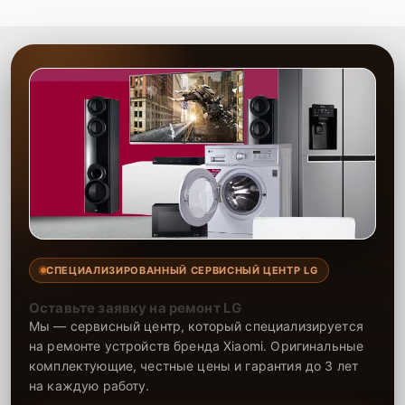
включая помехи и искажения звука. Наши мастера обладают
большим опытом и работают с проверенными запчастями. Мы
предоставляем гарантию на выполненные работы и
используемые компоненты, чтобы ваша акустика снова радовала
чистым звуком.
СПЕЦИАЛИЗИРОВАННЫЙ СЕРВИСНЫЙ ЦЕНТР LG
Оставьте заявку на ремонт LG
Мы — сервисный центр, который специализируется
на ремонте устройств бренда Xiaomi. Оригинальные
комплектующие, честные цены и гарантия до 3 лет
на каждую работу.