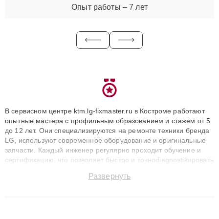
Опыт работы – 7 лет
В сервисном центре ktm.lg-fixmaster.ru в Костроме работают
опытные мастера с профильным образованием и стажем от 5
до 12 лет. Они специализируются на ремонте техники бренда
LG, используют современное оборудование и оригинальные
запчасти. Каждый инженер регулярно проходит обучение и
сертификацию, что позволяет быстро и точноdiagnostikировать
поломки и восстанавливать технику с сохранением гарантии
Развернуть
до 3 лет. Наши мастера решают сложные случаи: от замены
матриц и материнских плат до ремонта после залития и
восстановления данных. Благодаря высокой квалификации и
ответственному подходу клиенты получают быстрый,
качественный ремонт и понятные объяснения по результатам