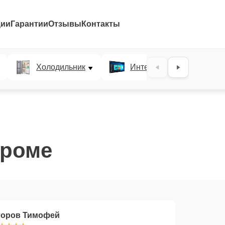
ции
Гарантии
Отзывы
Контакты
Холодильник
Интерактивные панели
троме
горов Тимофей