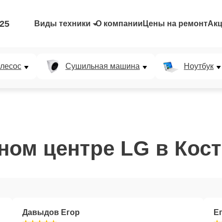
-25
Виды техники
О компании
Цены на ремонт
Ак
лесос
Сушильная машина
Ноутбук
ном центре LG в Кос
Давыдов Егор
Е