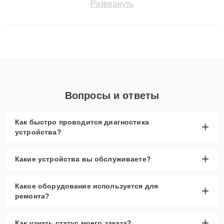
Развернуть
до 3 лет. Наши мастера решают сложные случаи: от замены
матриц и материнских плат до ремонта после залития и
восстановления данных. Благодаря высокой квалификации и
ответственному подходу клиенты получают быстрый,
качественный ремонт и понятные объяснения по результатам
диагностики.
Вопросы и ответы
Как быстро проводится диагностика
+
устройства?
+
Какие устройства вы обслуживаете?
Какое оборудование используется для
+
ремонта?
+
Как узнать статус моего заказа?