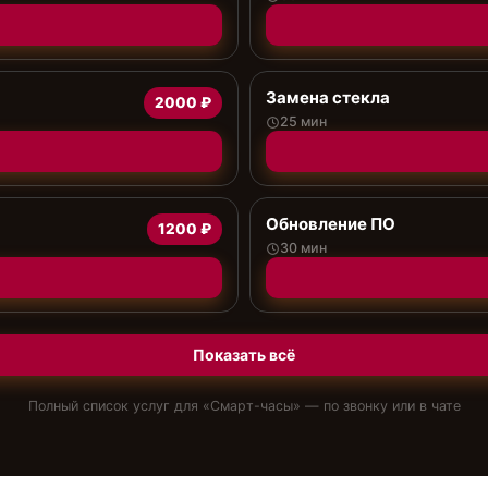
Замена стекла
2000 ₽
25 мин
Обновление ПО
1200 ₽
30 мин
Показать всё
Полный список услуг для «
Смарт-часы
» — по звонку или в чате