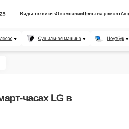
-25
Виды техники
О компании
Цены на ремонт
Ак
лесос
Сушильная машина
Ноутбук
март-часах LG в