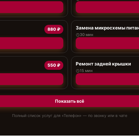
Замена микросхемы пита
880 ₽
30 мин
Ремонт задней крышки
550 ₽
15 мин
Показать всё
Полный список услуг для «
Телефон
» — по звонку или в чате