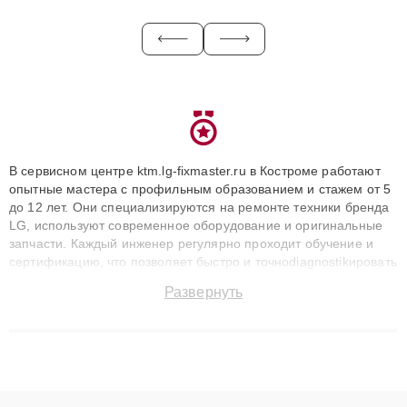
В сервисном центре ktm.lg-fixmaster.ru в Костроме работают
опытные мастера с профильным образованием и стажем от 5
до 12 лет. Они специализируются на ремонте техники бренда
LG, используют современное оборудование и оригинальные
запчасти. Каждый инженер регулярно проходит обучение и
сертификацию, что позволяет быстро и точноdiagnostikировать
поломки и восстанавливать технику с сохранением гарантии
Развернуть
до 3 лет. Наши мастера решают сложные случаи: от замены
матриц и материнских плат до ремонта после залития и
восстановления данных. Благодаря высокой квалификации и
ответственному подходу клиенты получают быстрый,
качественный ремонт и понятные объяснения по результатам
диагностики.