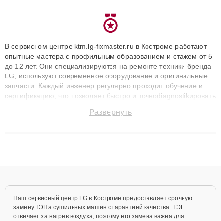
В сервисном центре ktm.lg-fixmaster.ru в Костроме работают
опытные мастера с профильным образованием и стажем от 5
до 12 лет. Они специализируются на ремонте техники бренда
LG, используют современное оборудование и оригинальные
запчасти. Каждый инженер регулярно проходит обучение и
сертификацию, что позволяет быстро и точноdiagnostikировать
поломки и восстанавливать технику с сохранением гарантии
Развернуть
до 3 лет. Наши мастера решают сложные случаи: от замены
матриц и материнских плат до ремонта после залития и
восстановления данных. Благодаря высокой квалификации и
ответственному подходу клиенты получают быстрый,
качественный ремонт и понятные объяснения по результатам
диагностики.
Наш сервисный центр LG в Костроме предоставляет срочную
замену ТЭНа сушильных машин с гарантией качества. ТЭН
отвечает за нагрев воздуха, поэтому его замена важна для