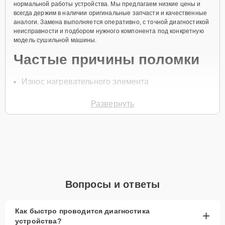
нормальной работы устройства. Мы предлагаем низкие цены и
всегда держим в наличии оригинальные запчасти и качественные
аналоги. Замена выполняется оперативно, с точной диагностикой
неисправности и подбором нужного компонента под конкретную
модель сушильной машины.
Частые причины поломки
Износ нагревательного элемента
Перегрев
Развернуть
Неправильная эксплуатация
Короткое замыкание
Нарушение изоляции проводки
Для заказа замены ТЭНа, позвоните по телефону +7 (800) 100-91-
25 или оставьте
Заявку на сайте
. Специалист перезвонит в
течение минуты для уточнения всех деталей и записи на ремонт.
Вопросы и ответы
Главные особенности
сервиса
Как быстро проводится диагностика
+
устройства?