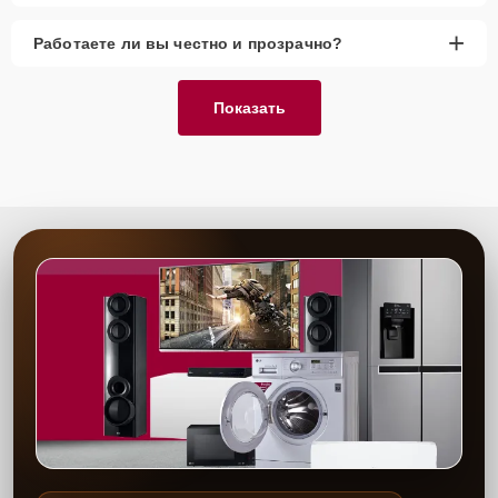
Запчасти в наличии
— использование
оригинальных и качественных аналогов.
+
Работаете ли вы честно и прозрачно?
Гарантия качества
— подтверждаем качество
выполненных работ документально.
Показать
Сервисный центр проводит все работы по устранению ошибок
видеостены с высокой точностью благодаря многолетнему опыту
наших специалистов. Используются только качественные детали
и технологии, что гарантирует долгосрочную эксплуатацию
оборудования после ремонта. Мы обеспечиваем клиентам
надёжность и гарантию на все работы, включая установку
запчастей. Обратившись к нам однажды, вы получаете
комплексное решение любых проблем с техникой и гарантию её
исправной работы на длительное время.